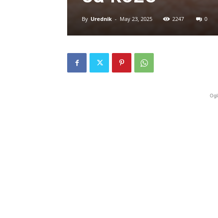
By
Urednik
-
May 23, 2025
2247
0
Ogl