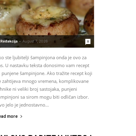
Redakcija
-
August 7, 2026
0
o ste ljubitelji šampinjona onda je ovo za
as. U nastavku teksta donosimo vam recept
 punjene šampinjone. Ako tražite recept koji
e zahtijeva mnogo vremena, komplikovane
hnike ni veliki broj sastojaka, punjeni
mpinjoni sa sirom mogu biti odličan izbor.
o jelo je jednostavno...
ead more