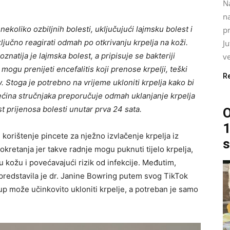
N
na
nekoliko ozbiljnih bolesti, uključujući lajmsku bolest i
pr
 ključno reagirati odmah po otkrivanju krpelja na koži.
J
oznatija je lajmska bolest, a pripisuje se bakteriji
ve
 mogu prenijeti encefalitis koji prenose krpelji, teški
R
v. Stoga je potrebno na vrijeme ukloniti krpelja kako bi
Većina stručnjaka preporučuje odmah uklanjanje krpelja
t prijenosa bolesti unutar prva 24 sata.
O
1
korištenje pincete za nježno izvlačenje krpelja iz
s
 okretanja jer takve radnje mogu puknuti tijelo krpelja,
u kožu i povećavajući rizik od infekcije. Međutim,
 predstavila je dr. Janine Bowring putem svog TikTok
tup može učinkovito ukloniti krpelje, a potreban je samo