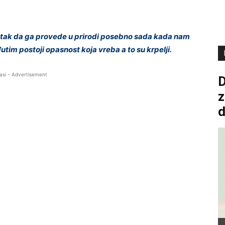
renutak da ga provede u prirodi posebno sada kada nam
eđutim postoji opasnost koja vreba a to su krpelji.
asi - Advertisement
D
z