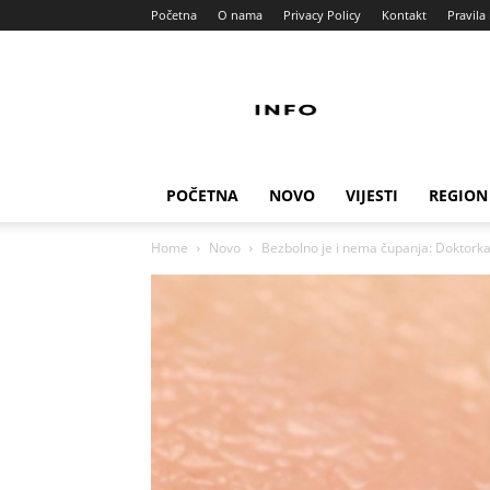
Početna
O nama
Privacy Policy
Kontakt
Pravila 
Info
Pult
POČETNA
NOVO
VIJESTI
REGION
Home
Novo
Bezbolno je i nema čupanja: Doktorka ot