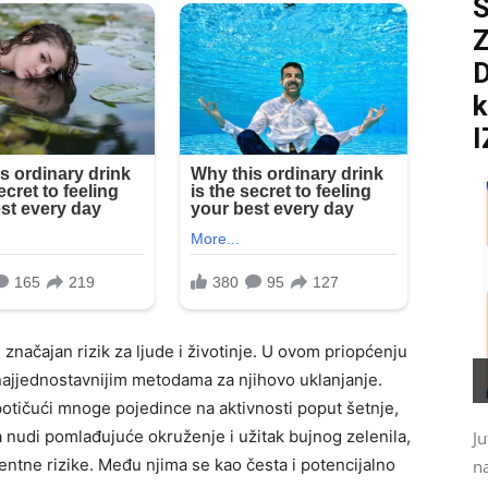
S
D
k
I
u značajan rizik za ljude i životinje. U ovom priopćenju
najjednostavnijim metodama za njihovo uklanjanje.
potičući mnoge pojedince na aktivnosti poput šetnje,
da nudi pomlađujuće okruženje i užitak bujnog zelenila,
Ju
ntne rizike. Među njima se kao česta i potencijalno
na