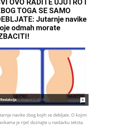
VI OVO RADITE UJUTRO I
ZBOG TOGA SE SAMO
EBLJATE: Jutarnje navike
oje odmah morate
ZBACITI!
Redakcija
-
August 7, 2026
0
tarnje navike zbog kojih se debljate. O kojim
vikama je riječ doznajte u nastavku teksta.