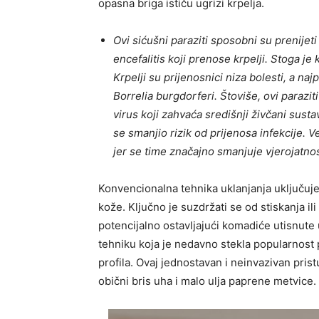
opasna briga ističu ugrizi krpelja.
Ovi sićušni paraziti sposobni su prenijeti 
encefalitis koji prenose krpelji. Stoga je
Krpelji su prijenosnici niza bolesti, a najp
Borrelia burgdorferi. Štoviše, ovi paraziti
virus koji zahvaća središnji živčani susta
se smanjio rizik od prijenosa infekcije. 
jer se time značajno smanjuje vjerojatnos
Konvencionalna tehnika uklanjanja uključuje 
kože. Ključno je suzdržati se od stiskanja ili
potencijalno ostavljajući komadiće utisnute 
tehniku ​​koja je nedavno stekla popularnost
profila. Ovaj jednostavan i neinvazivan pris
obični bris uha i malo ulja paprene metvice.