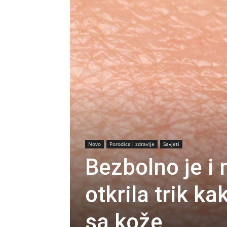
Novo
Porodica i zdravlje
Savjeti
Bezbolno je i
otkrila trik k
sa kože