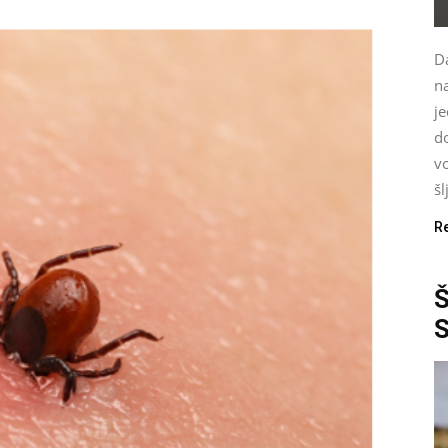
Da
n
je
d
vo
šl
R