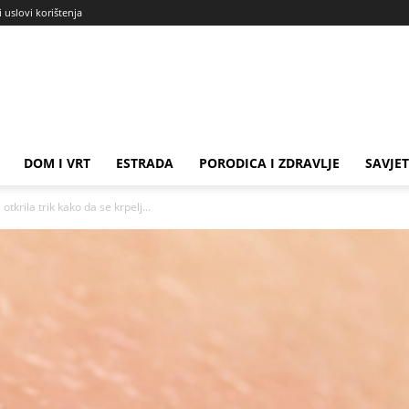
i uslovi korištenja
DOM I VRT
ESTRADA
PORODICA I ZDRAVLJE
SAVJET
krila trik kako da se krpelj...