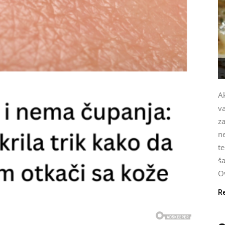
Ak
v
za
n
te
ša
Ov
R