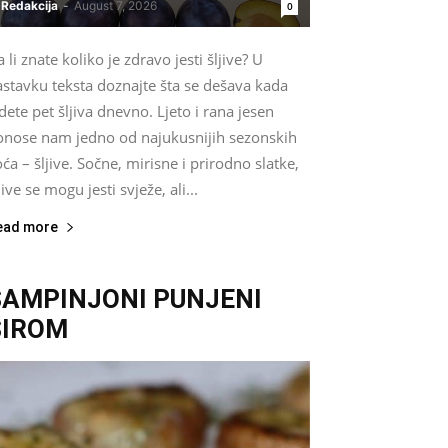
Redakcija
-
August 7, 2026
0
 li znate koliko je zdravo jesti šljive? U
astavku teksta doznajte šta se dešava kada
dete pet šljiva dnevno. Ljeto i rana jesen
onose nam jedno od najukusnijih sezonskih
ća – šljive. Sočne, mirisne i prirodno slatke,
jive se mogu jesti svježe, ali...
ead more
ŠAMPINJONI PUNJENI
SIROM