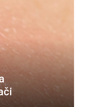
a
ači