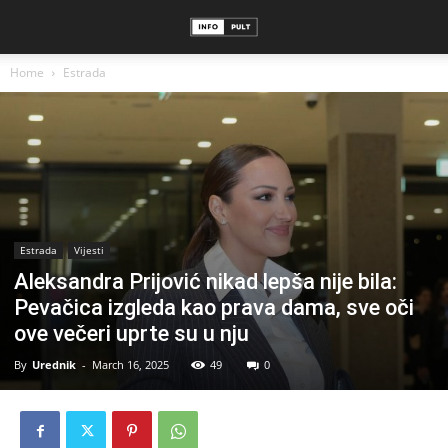
Home
Estrada
Estrada
Vijesti
Aleksandra Prijović nikad lepša nije bila:
Pevačica izgleda kao prava dama, sve oči
ove večeri uprte su u nju
By
Urednik
-
March 16, 2025
49
0