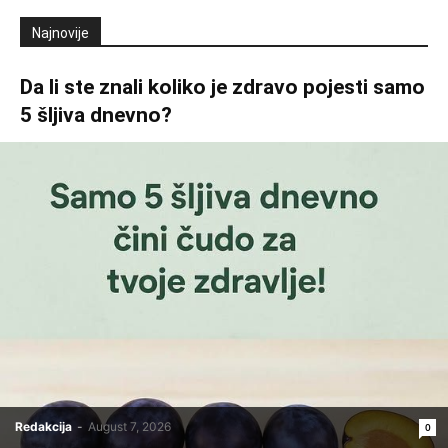
Najnovije
Da li ste znali koliko je zdravo pojesti samo
5 šljiva dnevno?
Redakcija
-
August 7, 2026
0