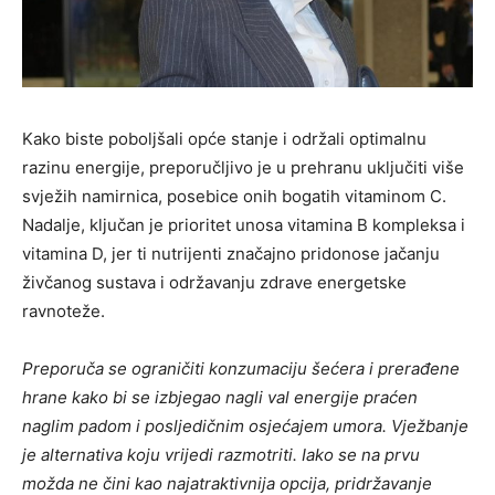
Kako biste poboljšali opće stanje i održali optimalnu
razinu energije, preporučljivo je u prehranu uključiti više
svježih namirnica, posebice onih bogatih vitaminom C.
Nadalje, ključan je prioritet unosa vitamina B kompleksa i
vitamina D, jer ti nutrijenti značajno pridonose jačanju
živčanog sustava i održavanju zdrave energetske
ravnoteže.
Preporuča se ograničiti konzumaciju šećera i prerađene
hrane kako bi se izbjegao nagli val energije praćen
naglim padom i posljedičnim osjećajem umora. Vježbanje
je alternativa koju vrijedi razmotriti. Iako se na prvu
možda ne čini kao najatraktivnija opcija, pridržavanje