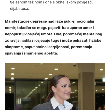
tjelesnom težinom i one s obiteljskom poviješću
dijabetesa.
Manifestacije depresije nadilaze puki emocionalni
nemir; također se mogu pojaviti kao uporan umor i
nepopustljiv osjećaj umora. Ovaj poremećaj mentalnog
zdravlja nadilazi osjećaje tuge i može pokazati fizičke
simptome, poput stalne iscrpljenosti, poremećaja
spavanja i smanjenog apetita.