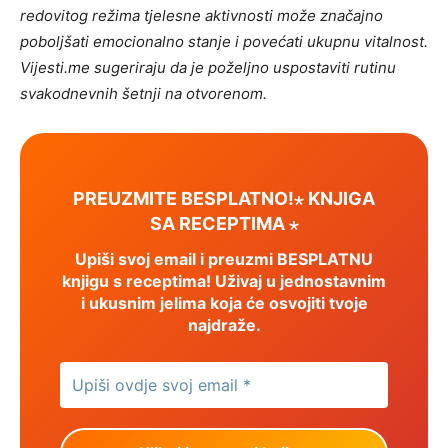
redovitog režima tjelesne aktivnosti može značajno
poboljšati emocionalno stanje i povećati ukupnu vitalnost.
Vijesti.me sugeriraju da je poželjno uspostaviti rutinu
svakodnevnih šetnji na otvorenom.
PREUZMITE BESPLATNO!⋆ KNJIGA
SA RECEPTIMA ⋆
Upiši svoj email i preuzmi BESPLATNU
knjigu s receptima! Uživaj u jednostavnim
i ukusnim jelima koja će osvojiti tvoje
najdraže.