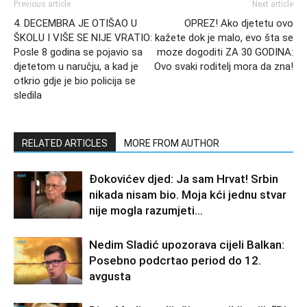
Previous article
Next article
4. DECEMBRA JE OTIŠAO U
OPREZ! Ako djetetu ovo
ŠKOLU I VIŠE SE NIJE VRATIO:
kažete dok je malo, evo šta se
Posle 8 godina se pojavio sa
moze dogoditi ZA 30 GODINA:
djetetom u naručju, a kad je
Ovo svaki roditelj mora da zna!
otkrio gdje je bio policija se
sledila
RELATED ARTICLES
MORE FROM AUTHOR
Đokovićev djed: Ja sam Hrvat! Srbin
nikada nisam bio. Moja kći jednu stvar
nije mogla razumjeti…
Nedim Sladić upozorava cijeli Balkan:
Posebno podcrtao period do 12.
avgusta