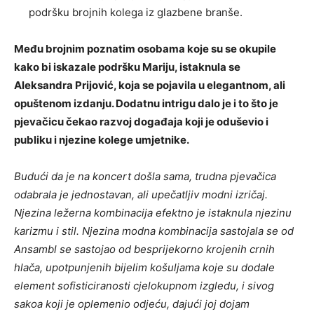
podršku brojnih kolega iz glazbene branše.
Među brojnim poznatim osobama koje su se okupile
kako bi iskazale podršku Mariju, istaknula se
Aleksandra Prijović, koja se pojavila u elegantnom, ali
opuštenom izdanju. Dodatnu intrigu dalo je i to što je
pjevačicu čekao razvoj događaja koji je oduševio i
publiku i njezine kolege umjetnike.
Budući da je na koncert došla sama, trudna pjevačica
odabrala je jednostavan, ali upečatljiv modni izričaj.
Njezina ležerna kombinacija efektno je istaknula njezinu
karizmu i stil. Njezina modna kombinacija sastojala se od
Ansambl se sastojao od besprijekorno krojenih crnih
hlača, upotpunjenih bijelim košuljama koje su dodale
element sofisticiranosti cjelokupnom izgledu, i sivog
sakoa koji je oplemenio odjeću, dajući joj dojam