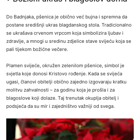
Do Badnjaka, pšenica je obično već bujna i spremna da
postane središnji ukras blagdanskog stola. Tradicionalno
se ukrašava crvenom vrpcom koja simbolizira ljubav i
zdravlje, a mnogi u sredinu zdjelice stave svijeću koja se
pali tijekom božićne večere.
Plamen svijeće, okružen zelenilom pšenice, simbol je
svjetla koje donosi Kristovo rođenje. Kada se svijeća
ugasi, članovi obitelji obično zajedno izgovaraju kratku
molitvu zahvalnosti – za godinu koja je prošla i za
blagoslove koji dolaze. Taj trenutak okuplja obitelj i
podsjeća da su mir i zajedništvo važniji od svega.