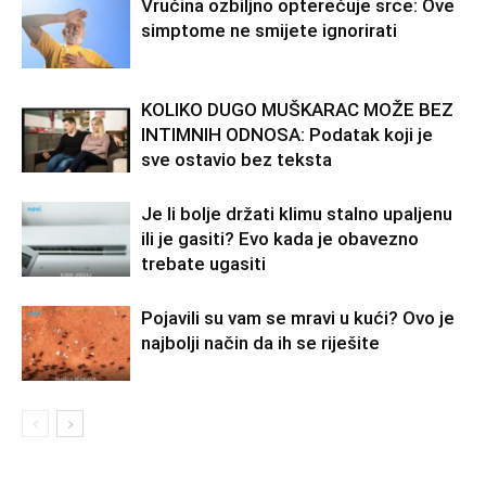
Vrućina ozbiljno opterećuje srce: Ove
simptome ne smijete ignorirati
KOLIKO DUGO MUŠKARAC MOŽE BEZ
INTIMNIH ODNOSA: Podatak koji je
sve ostavio bez teksta
Je li bolje držati klimu stalno upaljenu
ili je gasiti? Evo kada je obavezno
trebate ugasiti
Pojavili su vam se mravi u kući? Ovo je
najbolji način da ih se riješite