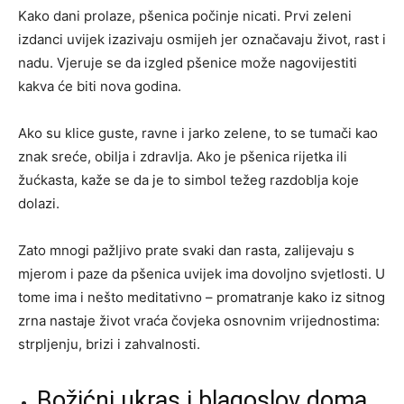
Kako dani prolaze, pšenica počinje nicati. Prvi zeleni
izdanci uvijek izazivaju osmijeh jer označavaju život, rast i
nadu. Vjeruje se da izgled pšenice može nagovijestiti
kakva će biti nova godina.
Ako su klice guste, ravne i jarko zelene, to se tumači kao
znak sreće, obilja i zdravlja. Ako je pšenica rijetka ili
žućkasta, kaže se da je to simbol težeg razdoblja koje
dolazi.
Zato mnogi pažljivo prate svaki dan rasta, zalijevaju s
mjerom i paze da pšenica uvijek ima dovoljno svjetlosti. U
tome ima i nešto meditativno – promatranje kako iz sitnog
zrna nastaje život vraća čovjeka osnovnim vrijednostima:
strpljenju, brizi i zahvalnosti.
Božićni ukras i blagoslov doma