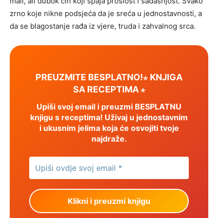
mali, ali dubok čin koji spaja prošlost i sadašnjost. Svako
zrno koje nikne podsjeća da je sreća u jednostavnosti, a
da se blagostanje rađa iz vjere, truda i zahvalnog srca.
PREUZMITE BESPLATNO!⋆ KNJIGA
SA RECEPTIMA ⋆
Upiši svoj email i preuzmi BESPLATNU
knjigu s receptima! Uživaj u jednostavnim
i ukusnim jelima koja će osvojiti tvoje
najdraže.