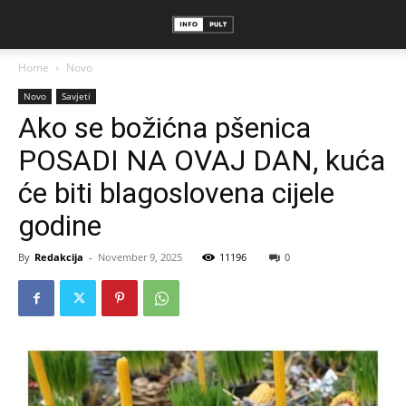
Home
Novo
Novo
Savjeti
Ako se božićna pšenica
POSADI NA OVAJ DAN, kuća
će biti blagoslovena cijele
godine
By
Redakcija
-
November 9, 2025
11196
0