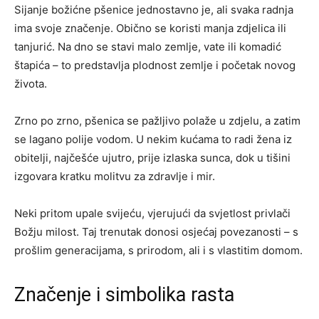
Sijanje božićne pšenice jednostavno je, ali svaka radnja
ima svoje značenje. Obično se koristi manja zdjelica ili
tanjurić. Na dno se stavi malo zemlje, vate ili komadić
štapića – to predstavlja plodnost zemlje i početak novog
života.
Zrno po zrno, pšenica se pažljivo polaže u zdjelu, a zatim
se lagano polije vodom. U nekim kućama to radi žena iz
obitelji, najčešće ujutro, prije izlaska sunca, dok u tišini
izgovara kratku molitvu za zdravlje i mir.
Neki pritom upale svijeću, vjerujući da svjetlost privlači
Božju milost. Taj trenutak donosi osjećaj povezanosti – s
prošlim generacijama, s prirodom, ali i s vlastitim domom.
Značenje i simbolika rasta