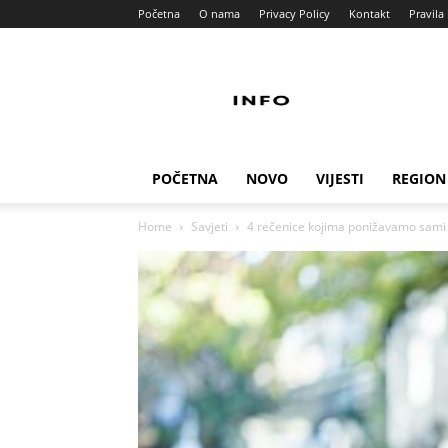
Početna
O nama
Privacy Policy
Kontakt
Pravila 
Info
Pult
POČETNA
NOVO
VIJESTI
REGION
Home
Savjeti
4 rečenice kojima ponižavamo sami se