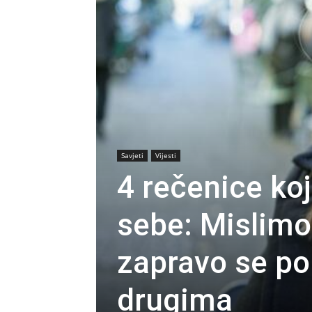
Savjeti
Vijesti
4 rečenice k
sebe: Mislimo 
zapravo se p
drugima