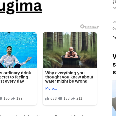
ga
p
lj
p
ov
R
V
s
s