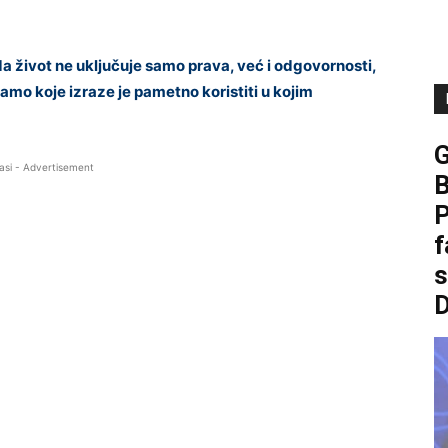
da život ne uključuje samo prava, već i odgovornosti,
mo koje izraze je pametno koristiti u kojim
asi - Advertisement
B
P
f