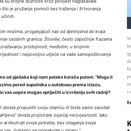
da su brojne dužnosti kroz povijest naglašavale
 što je pružanje pomoći bez traženja i žrtvovanja
učiniti.
šim mislima, proganjajući nas od djetinjstva do kraja
Vr
enje osobnih granica. Štoviše, često započinje frazama
t
zražavanju pristojnosti; međutim, u brojnim
ig
vrijednost i nepovoljno utječe na vaše samopoštovanje.
d
fi
pr
imo od pješaka koji nam polako korača putem. “Mogu li
o
lazimo pored suputnika u autobusu prema izlazu.
s 
bi vas uopće mogao spriječiti u izvršenju ovih radnji?
R
 doista propustili svoju stanicu ili biste samo zaostali
htjeva” doista projicirate osjećaj neizvjesnosti. Iako
no artikulirati svoje potrebe, bez izlaganja svoje
lim vas, ljubazno se pomaknite u stranu.”