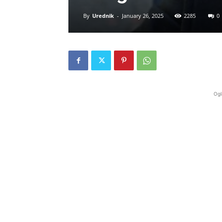
By
Urednik
-
January 26, 2025
2285
0
Ogl