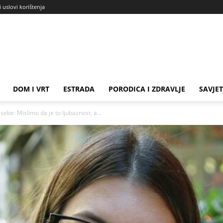
i uslovi korištenja
DOM I VRT
ESTRADA
PORODICA I ZDRAVLJE
SAVJET
be: Mislimo da je to ljubaznost, a...