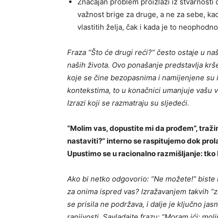
Značajan problem proizlazi iz stvarnosti 
važnost brige za druge, a ne za sebe, kao
vlastitih želja, čak i kada je to neophodno 
Fraza “Što će drugi reći?” često ostaje u na
naših života. Ovo ponašanje predstavlja krš
koje se čine bezopasnima i namijenjene su i
kontekstima, to u konačnici umanjuje vašu 
Izrazi koji se razmatraju su sljedeći.
“Molim vas, dopustite mi da prođem”, traž
nastaviti?” interno se raspitujemo dok pro
Upustimo se u racionalno razmišljanje: tko 
Ako bi netko odgovorio: “Ne možete!” biste li
za onima ispred vas? Izražavanjem takvih “za
se prisila ne podržava, i dalje je ključno jas
ranjivosti. Savladajte frazu: “Moram ići; mo