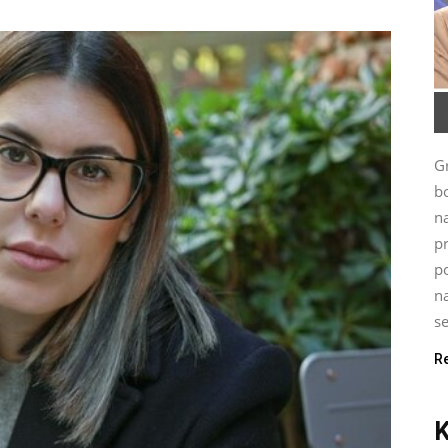
G
bo
n
p
po
na
se
R