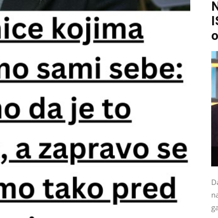
I
o
Da
na
g