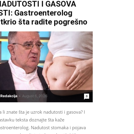
NADUTOSTI I GASOVA
STI: Gastroenterolog
tkrio šta radite pogrešno
Redakcija
-
August 6, 2026
0
 li znate šta je uzrok nadutosti i gasova? I
stavku teksta doznajte šta kaže
astroenterolog. Nadutost stomaka i pojava