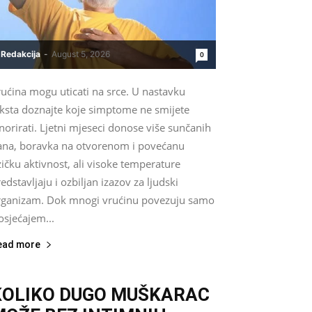
Redakcija
-
August 5, 2026
0
ućina mogu uticati na srce. U nastavku
eksta doznajte koje simptome ne smijete
norirati. Ljetni mjeseci donose više sunčanih
ana, boravka na otvorenom i povećanu
zičku aktivnost, ali visoke temperature
edstavljaju i ozbiljan izazov za ljudski
rganizam. Dok mnogi vrućinu povezuju samo
osjećajem...
ead more
KOLIKO DUGO MUŠKARAC