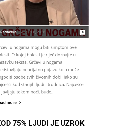
Redakcija
-
August 6, 2026
0
rčevi u nogama mogu biti simptom ove
lesti. O kojoj bolesti je riječ doznajte u
astavku teksta. Grčevi u nogama
redstavljaju neprijatnu pojavu koja može
goditi osobe svih životnih dobi, iako su
jčešći kod starijih ljudi i trudnica. Najčešće
 javljaju tokom noći, bude...
ead more
KOD 75% LJUDI JE UZROK