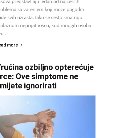
sova predstavljaju jedan od najčešćih
roblema sa varenjem koji može pogoditi
ude svih uzrasta. Iako se često smatraju
rolaznom neprijatnošću, kod mnogih osoba
i...
ead more
rućina ozbiljno opterećuje
rce: Ove simptome ne
mijete ignorirati