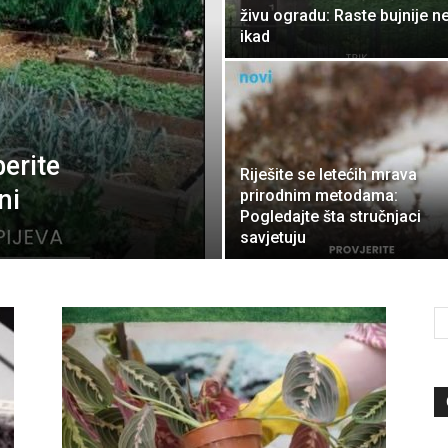
živu ogradu: Raste bujnije n
ikad
berite
Riješite se letećih mrava
ni
prirodnim metodama:
Pogledajte šta stručnjaci
savjetuju