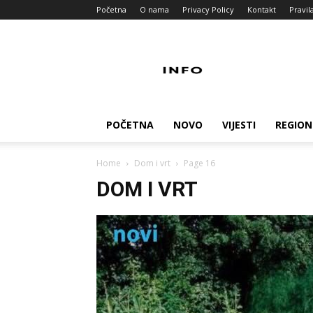
Početna
O nama
Privacy Policy
Kontakt
Pravil
Info
Pult
POČETNA
NOVO
VIJESTI
REGION
Home
Dom i vrt
Page 16
DOM I VRT