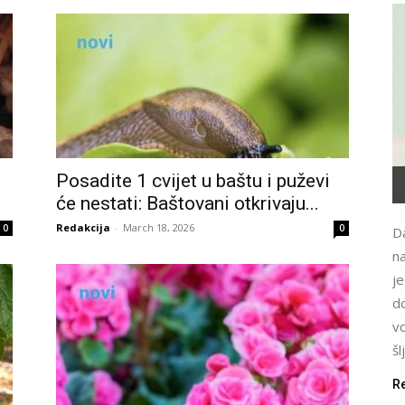
Posadite 1 cvijet u baštu i puževi
će nestati: Baštovani otkrivaju...
Redakcija
-
March 18, 2026
0
0
Da
n
je
d
vo
šl
R