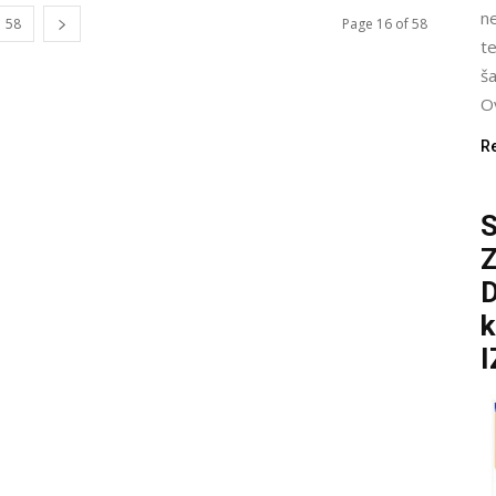
n
58
Page 16 of 58
te
ša
Ov
R
S
D
k
I