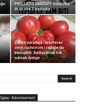
ego
PRELIJEPO MIRISATI: Osvježite
ih uz ova 3 sastojka
Zalijte paradajz i krastavac
ovim rastvorom i rađaće do
besvijesti: Baštovanski trik
odmah djeluje
Oglasi - Advertisement