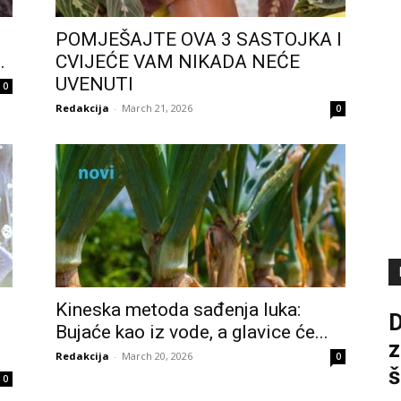
POMJEŠAJTE OVA 3 SASTOJKA I
.
CVIJEĆE VAM NIKADA NEĆE
UVENUTI
0
Redakcija
-
March 21, 2026
0
Kineska metoda sađenja luka:
D
Bujaće kao iz vode, a glavice će...
z
Redakcija
-
March 20, 2026
0
š
0