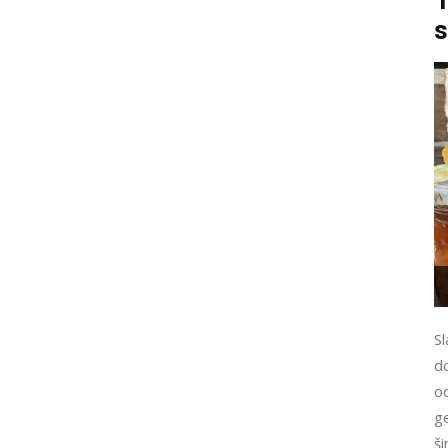
s
Sl
do
od
g
š