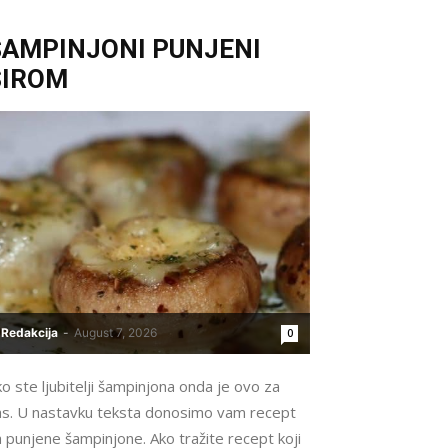
ŠAMPINJONI PUNJENI
SIROM
Redakcija
-
August 7, 2026
0
o ste ljubitelji šampinjona onda je ovo za
as. U nastavku teksta donosimo vam recept
 punjene šampinjone. Ako tražite recept koji