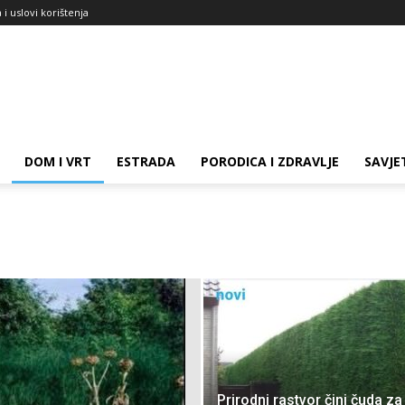
a i uslovi korištenja
DOM I VRT
ESTRADA
PORODICA I ZDRAVLJE
SAVJET
Prirodni rastvor čini čuda za