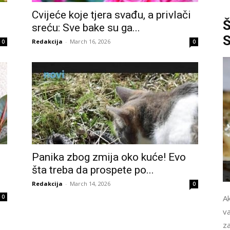
Cvijeće koje tjera svađu, a privlači
sreću: Sve bake su ga...
Redakcija
-
March 16, 2026
0
0
Panika zbog zmija oko kuće! Evo
šta treba da prospete po...
Redakcija
-
March 14, 2026
0
0
Ak
v
za