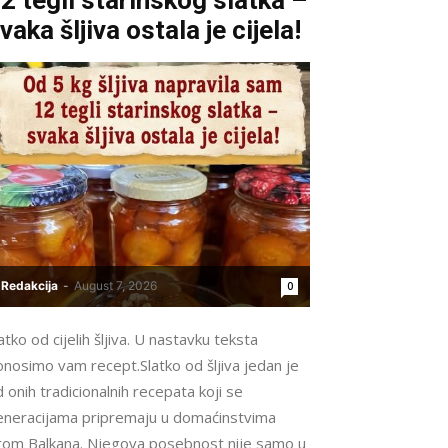
vaka šljiva ostala je cijela!
Redakcija
-
August 7, 2026
0
atko od cijelih šljiva. U nastavku teksta
nosimo vam recept.Slatko od šljiva jedan je
 onih tradicionalnih recepata koji se
eneracijama pripremaju u domaćinstvima
irom Balkana. Njegova posebnost nije samo u