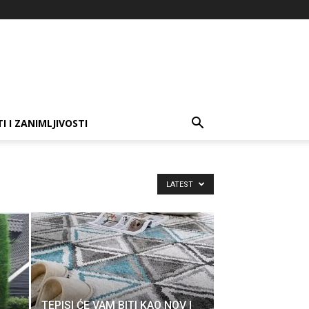
I I ZANIMLJIVOSTI
LATEST
TEPISI ĆE VAM BITI KAO NOV I