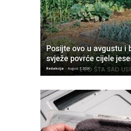
Posijte ovo u avgustu i 
svježe povrće cijele jese
Redakcija
-
August 7, 2026