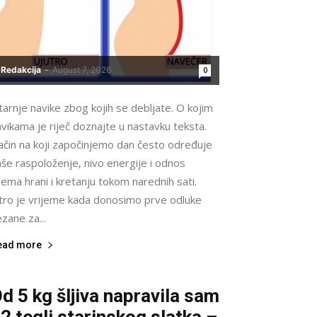
Redakcija
-
August 7, 2026
0
tarnje navike zbog kojih se debljate. O kojim
vikama je riječ doznajte u nastavku teksta.
ačin na koji započinjemo dan često određuje
še raspoloženje, nivo energije i odnos
ema hrani i kretanju tokom narednih sati.
utro je vrijeme kada donosimo prve odluke
zane za...
ead more
d 5 kg šljiva napravila sam
2 tegli starinskog slatka –