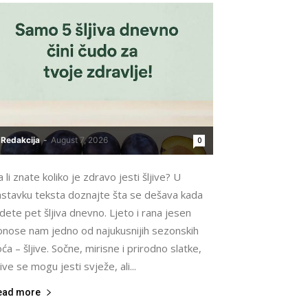
Redakcija
-
August 7, 2026
0
 li znate koliko je zdravo jesti šljive? U
astavku teksta doznajte šta se dešava kada
dete pet šljiva dnevno. Ljeto i rana jesen
onose nam jedno od najukusnijih sezonskih
ća – šljive. Sočne, mirisne i prirodno slatke,
jive se mogu jesti svježe, ali...
ead more